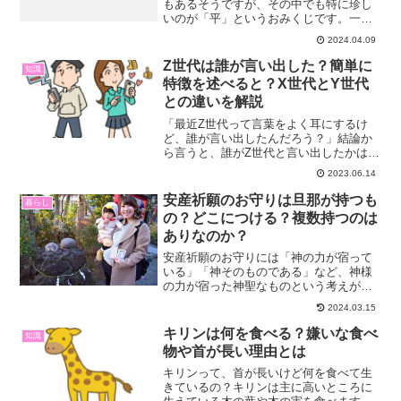
もあるそうですが、その中でも特に珍し
いのが「平」というおみくじです。一般
的に、おみくじの「平」の読み方は「た
2024.04.09
いら」です。しかし、場所によっては
「へい」「ひら」と読むこともありま
Z世代は誰が言い出した？簡単に
知識
す。さらに、神社によっては「...
特徴を述べると？X世代とY世代
との違いを解説
「最近Z世代って言葉をよく耳にするけ
ど、誰が言い出したんだろう？」結論か
ら言うと、誰がZ世代と言い出したかは不
明です。Z世代という言葉は、アメリカな
2023.06.14
どでX世代・Y世代に続く言葉として生ま
れました。そして、2021年には流行語大
安産祈願のお守りは旦那が持つも
暮らし
賞としてノミネ...
の？どこにつける？複数持つのは
ありなのか？
安産祈願のお守りには「神の力が宿って
いる」「神そのものである」など、神様
の力が宿った神聖なものという考えがあ
ります。そんな安産のお守りはどこにつ
2024.03.15
けるべきか、悩んでいる妊婦さんも多い
でしょう。基本的に「肌身離さず持ち歩
キリンは何を食べる？嫌いな食べ
知識
くのが好ましい」とされて...
物や首が長い理由とは
キリンって、首が長いけど何を食べて生
きているの？キリンは主に高いところに