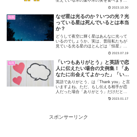
生えている木の葉や木の実を食べます。
今回は、そんなキリンの生態について3つ
2023.10.30
のことを解説していきます。・キリンは
何を食べる？・キリンの嫌いな食べ物
なぜ星は光るのか？いつの光？光
知識
は？・キリンの首が長い理...
っている星は死んでいるとは本当
か？
どうして夜空に輝く星はあんなに光って
いるのでしょうか。実は、普段私たちが
見ている光る星のほとんどは「恒星」と
呼ばれています。恒星が光って見える理
2023.07.19
由は「核融合反応」をしているからで
す。今回はそんな、星について解説して
「いつもありがとう」と英語で恋
知識
いきます。・なぜ星は光るの...
人に伝えたい場合の文例集！「あ
なたに出会えてよかった」「いつ
もたくさんの幸せをありがとう」
英語でありがとう、は「Thank you」と言
の文例も
いますよね。ただ、もし伝える相手が恋
人だった場合「ありがとう」だけだと少
し物足りなく感じますよね。例えばせっ
2023.01.17
かくなら「いつもありがとう」という言
葉や、一緒にいてとても幸せ！という気
持ちを伝えてあ...
スポンサーリンク