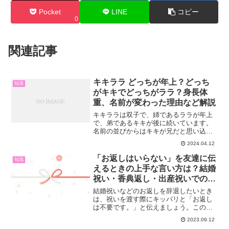
Pocket
LINE
コピー
0
関連記事
キキララ どっちが年上？どっち
知識
がキキでどっちがララ？身長体
重、名前が変わった理由など解説
キキララは双子で、姉であるララが年上
で、弟であるキキが後に続いています。
名前の並びからはキキが兄だと思い込み
やすいですが、実際にはララが年長で
2024.04.12
す。彼らは「ゆめ星雲のおもいやり星」
で生まれ、誕生日は12月24日です。彼ら
「お返しはいらない」を友達に伝
知識
の出生地も魅力的ですね...
えるときの上手な言い方は？結婚
祝い・香典返し・出産祝いでのお
返し不要の文例
結婚祝いなどのお返しを辞退したいとき
は、祝いを渡す際にキッパリと「お返し
は不要です。」と伝えましょう。この
時、メッセージカードを同封しお返しが
2023.09.12
不要であることを書いておくのもアリで