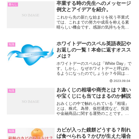
す。今回はそんな、結婚祝いなどのお返
卒業する時の先生へのメッセージ
暮らし
しを辞退する時について解説...
例文とアイデアを紹介。
これから先の新たな始まりを祝う卒業式
では、これまでの努力や成長を称える素
晴らしい機会です。感謝の気持ちを先生
に伝えるために、ぜひ「寄せ書き」を贈
ってみませんか？寄せ書きを贈りたいけ
れど、「どのような言葉を選べばいいの
ホワイトデーのスペル英語表記や
知識
だろうか？」「気をつける...
お返しの一覧！本命に返すオスス
メは？
ホワイトデーのスペルは「White Day」で
す。しかし、なぜホワイトデーと呼ばれ
るようになったのでしょうか？今回は、
そんなホワイトデーについて以下のこと
2023.09.04
を解説していきます。・ホワイトデーの
スペル、語源や由来は？・ホワイトデー
おみくじの相場や商売とは？違い
知識
のオススメお返...
や宝くじにも当てはまるのか解説
おみくじの中で触れられている『相場』
とは、株式、為替、仮想通貨など、投資
や金融商品に関する運勢のことです。こ
れは主に子供たちには関係のない話題で
す。おみくじは様々な人が利用するた
め、人生に影響する可能性のある項目に
カビが入った鏡餅どうする？削れ
知識
焦点を当てています。大人で...
ば食べられる？かびが生えた場合