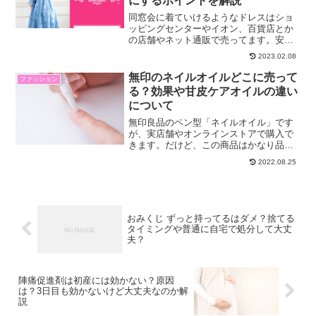
にするポイントを解説
同窓会に着ていけるようなドレスはショ
ッピングセンターやイオン、百貨店とか
の店舗やネット通販で売ってます。安い
とか人と被りたくないならネット通販が
2023.02.08
良いでしょうか。オシャレで見た目豪華
なドレスが売っている店が探すと結構あ
無印のネイルオイルどこに売って
ファッション
って迷うけど、私はよくこ...
る？効果や甘皮ケアオイルの違い
について
無印良品のペン型「ネイルオイル」です
が、実店舗やオンラインストアで購入で
きます。だけど、この商品はかなり品薄
です。実店舗やオンラインストアで見か
2022.08.25
けたら、迷わず購入することをおすすめ
します！またこの記事では 無印良品のネ
イルオイルが販売されて...
おみくじ ずっと持ってるはダメ？捨てる
タイミングや普通に自宅で処分して大丈
夫？
陣痛促進剤は初産には効かない？原因
は？3日目も効かないけど大丈夫なのか解
説