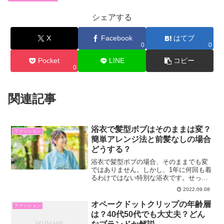
シェアする
X
Facebook
はてブ
0
0
Pocket
LINE
コピー
0
関連記事
浴衣で髪型ボブはそのままは変？
ファッション
簡単アレンジ法と前髪なしの場合
どうする？
浴衣で髪型ボブの場合、そのままでも変
ではありません。しかし、1年に何回も着
るわけではない特別な浴衣です。せっか
く着るなら少しボブにアレンジをしてみ
2022.09.08
ると、気分も変わって更にオシャレで良
いかもしれませんね。この記事では、・
オペークドットクリップの年齢層
ファッション
浴衣で髪型ボブはそのま...
は？40代50代でも大丈夫？どん