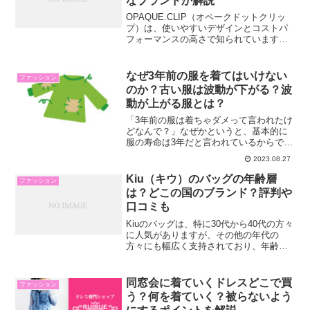
なブランドか解説
OPAQUE.CLIP（オペークドットクリッ
プ）は、使いやすいデザインとコストパ
フォーマンスの高さで知られています。
特にイオンモールなどのショッピングセ
ンターに出店しているので、あなたも目
にしたことがあるかもしれません。年齢
なぜ3年前の服を着てはいけない
ファッション
層は20代～30...
のか？古い服は波動が下がる？波
動が上がる服とは？
「3年前の服は着ちゃダメって言われたけ
どなんで？」なぜかというと、基本的に
服の寿命は3年だと言われているからで
す。また、風水的にも悪い気が溜まって
2023.08.27
いるとされ運気が下がってしまうとされ
ています。今回はそんな服に関して3つこ
Kiu（キウ）のバッグの年齢層
ファッション
とを解説していきます...
は？どこの国のブランド？評判や
口コミも
Kiuのバッグは、特に30代から40代の方々
に人気がありますが、その他の年代の
方々にも幅広く支持されており、年齢を
問わず愛用されています。Kiuは防水や撥
水加工されたアウトドアグッズが特徴で
す。デザインが多様で、どんな天気でも
同窓会に着ていくドレスどこで買
ファッション
使えるため、さ...
う？何を着ていく？被らないよう