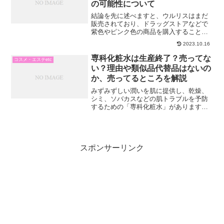
の可能性について
結論を先に述べますと、ウルリスはまだ
販売されており、ドラッグストアなどで
紫色やピンク色の商品を購入することが
できます。人気の金木犀（きんもくせ
2023.10.16
い）は、2022年の販売分は数量限定で完
売しましたが、2023年8月28日からは再
専科化粧水は生産終了？売ってな
コスメ・エステetc
び数量限定で販売...
い？理由や類似品代替品はないの
か、売ってるところを解説
みずみずしい潤いを肌に提供し、乾燥、
シミ、ソバカスなどの肌トラブルを予防
するための「専科化粧水」があります。
これは、肌がしっとりする一方でベタつ
かず、価格も1,000円以下で手ごろだった
ため、多くの愛用者に支持されていまし
た。しかし、ネット...
スポンサーリンク