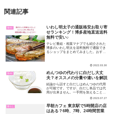
関連記事
いわし明太子の通販格安お取り寄
食etc
せランキング！博多産地直送送料
無料で安い♪
テレビ番組・相葉マナブでも紹介された
博多のいわし明太を送料無料で通販でき
るショップをまとめてみました。おすす
めは明太子専門店の「やまや」や「かね
ふく」のいわし明太が人気です。イワシ
にたっぷり明太子が入って、ほとんど焼
2022.03.30
くだけで出来上がるので調...
めんつゆの代わりに白だし大丈
食etc
夫？オススメの分量や違いを解説
結論から話すと白だしはめんつゆの代用
が可能です。ですが、白だし単品では代
用が出来ません。一手間を加えることに
よって、白だしはめんつゆの代用品とし
2023.07.27
て使用出来るのです。今回はそんな白だ
しについて3つ事を解説していきます。・
早朝カフェ 東京駅で5時開店の店
暮らし
めんつゆの代わりに白だ...
はある？6時、7時、24時間営業