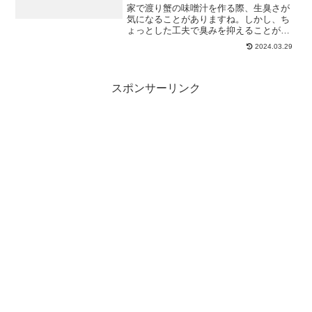
家で渡り蟹の味噌汁を作る際、生臭さが
気になることがありますね。しかし、ち
ょっとした工夫で臭みを抑えることがで
きます。この記事ではこんなことをまと
2024.03.29
めています。 渡り蟹の味噌汁を作る際に
生臭さを抑えるための具体的な下処理方
法 臭みを消すための具...
スポンサーリンク