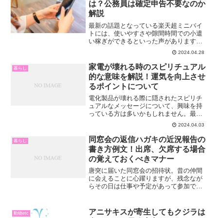
は？公務員は確定申告不要なのか
解説
最新の話題となっている楽天超ミニバイ
トには、使いやすさや隙間時間での小遣
い稼ぎができるといった声があります。
このような声からも、楽天超ミニバイト
2024.04.28
を上手に利用すれば時間を有効活用でき
るという利点が見えてきますね。さら
家電が壊れる時のスピリチュアル
暮らし
に、この記事では以下の内容...
的な意味を解説！運気を向上させ
るポイントについて
電化製品が壊れる際に隠されたスピリチ
ュアルなメッセージについて、興味を持
っている方は多いかもしれません。最近
では、電化製品の性能が向上し、便利さ
2024.04.03
も格段に増しています。しかし、価格も
高く、長く使いたいと思っても、なぜか
同窓会の返信ハガキの近況報告の
暮らし
何度も壊れてしまうことが...
書き方例文！出席、欠席する場合
の覚えておくべきマナー
唐突に届いた同窓会の招待状。昔の仲間
に会えることに心躍りますが、残念なが
らその日は仕事や予定があって参加でき
ないこともあるでしょう。また、今更同
級生に会いたくないって人もいるでしょ
う。「出席します」や「不参加でお願い
アニサキスが寄生してもクジラは
動物etc
します」だけでは、何とな...