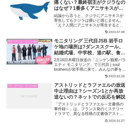
痛くない？最終宿主がクジラなの
はなぜ？1番多くアニサキスがい
る魚は？
結論から言うと、クジラにアニサキスが
寄生してもクジラは痛いと感じません。
「え？人間にアニサキスが寄生すると激
痛なのに・・・」と不思議に思いますよ
2023.07.08
ね。今回は、以上のことも掘り下げつつ
アニサキスについて３つのことをまとめ
モニタリング 三代目JSB 岩手ロ
TV・ゲーム・ネットetc
てみました。・クジラにア...
ケ地の場所は?ダンススクール、
結婚式場、中学校、道の駅、食
堂、圧接工場どこ?
2月16日木曜日放送の「ニンゲン観察バラ
エティ モニタリング」で三代目 j soul
brothersが岩手県に来て、みんなの夢を叶
えるという企画ありました。気になるの
2023.02.26
はどこでロケしたのか？ 岩ちゃんがカボ
チャに扮してカボチャ王子とボケた道...
アストリッドとラファエルの放送
TV・ゲーム・ネットetc
中止理由は？シーズン1とか再放
送ないの？ネットでの反応を解説
「アストリッドとラファエル～文書係の
事件録～」は、フランス発のミステリー
ドラマで、異なる性格の文書係アストリ
ッドと警視ラファエルが協力し、さまざ
2024.01.27
まな難事件を解決していくストーリーで
す。日本でも視聴者に愛されていた「ア
ストリッドとラファエル～...