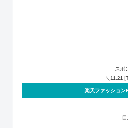
スポ
＼11.21 
楽天ファッションF
目