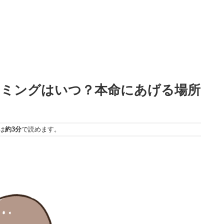
イミングはいつ？本命にあげる場所
は
約3分
で読めます。