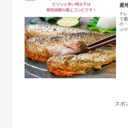
産
テレ
で通
の「
ぷり
スポ