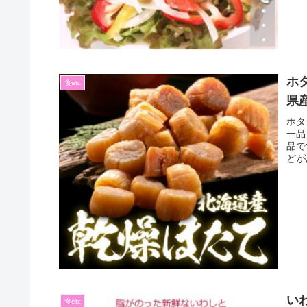
ホ
食etc
県
ホタ
一品
品で
どが
い
食etc