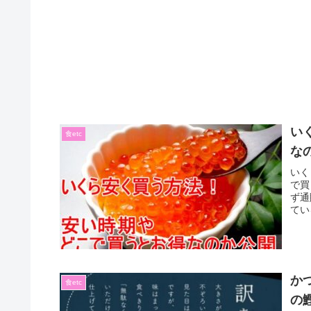
い
食etc
な
いく
で買
ず通
てい
か
食etc
の