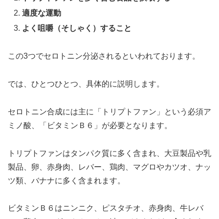
適度な
運動
よく
咀嚼（そしゃく）すること
この3つでセロトニン分泌されるといわれております。
では、ひとつひとつ、具体的に
説明します
。
セロトニン合成には主に
「
トリプトファン
」
という必須ア
ミノ酸
、「ビタミンＢ６」
が必要となります。
トリプトファン
はタンパク質に多く含まれ、大豆製品や乳
製
品
、
卵、
赤身肉、レバー、鶏肉、マグロやカツオ、
ナッ
ツ類
、バナナ
に多く含まれます。
ビタミ
ンＢ
６
は
ニンニ
ク
、
ピスタチオ、赤身肉、
牛レバ