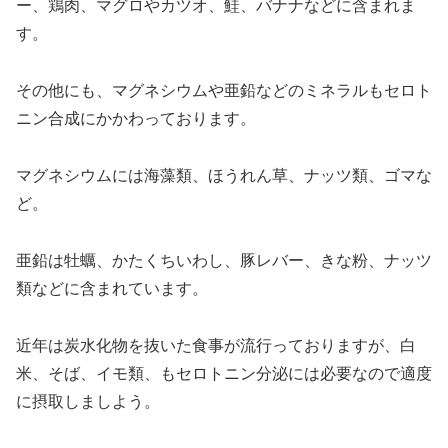
ー、
鶏肉、マグロやカツオ、鮭、
バナナなど
に含まれま
す。
その他にも、
マグネシウム
や
亜鉛
などのミネラルもセロト
ニン合成にかかわっております。
マグネシウム
には
海藻類、
ほうれん草、ナッツ類、ゴマ
な
ど。
亜鉛
は
牡蠣
、かたくちいわし、豚レバー、きな粉、ナッツ
類
など
に含まれています。
近年は炭水化物を抜いた食事が流行っておりますが、白
米
、そば、イモ類、
もセロトニン分泌には必要なので適度
に摂取しましよう。