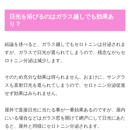
日光を浴びるのはガラス越しでも効果あ
り？
結論を述べると、ガラス越しでもセロトニンは分泌されま
すが、
ガラスで日光が
遮られてしまう
ので
、残念ながら
セ
ロトニン分泌
は減少します。
そのため充分な効果は得られません。おまけに、
サングラ
スも直射日光を遮られてしまうので、セロトニン分泌促進
せず効果はみられません。
屋外で直接日光に当たる事が一番効果あるのですが、
屋内
にいる場合などは
ガラス窓を開けて
網戸
にして日光にあた
ると、屋外と同様に
セロトニン分泌されます。