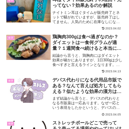
健康
ってない？効果あるのか解説
ナイトミン耳ほぐタイムが販売終了とネ
ットで騒がれていますが、販売終了はし
てません。人気のために在庫なしになっ
ている状況なので販売終了したと誤解さ
2023.04.02
れているようです。耳ほぐタイムってそ
んなに売ってないかなぁ？？確かに売っ
鶏胸肉300gは食べ過ぎなのか？
健康
てないかも！ということで...
ダイエットは一食何グラムが適
量？１週間食べ続けると本当に痩
せるのか？
結論から言うと、鶏胸肉にはダイエット
効果が確かにありますが、1日300gは少し
食べすぎと言えるラインとなります。確
かに鶏胸肉は糖質が少ないため、ダイエ
2023.04.13
ットには向いている食材です。じゃあい
くら食べても問題ないかと言われるとそ
デパス代わりになる代用品市販で
健康
ういうわけでもない...
ある？なんて言えば処方してもら
える？似たような効果の漢方はあ
る？
まず結論から言うと、デパスの代わりと
なる市販薬は一応あります。なぜ一応と
いう表現をしたかというと、デパスの有
効成分であるエチゾラムは配合されてお
2023.04.05
らず、効果も小さいようだからです。デ
パスは、日本で一番処方されている抗不
ストレッチポールどこで売って
健康
安薬で、使用ユーザーはか...
る？売ってる場所ややってはいけ