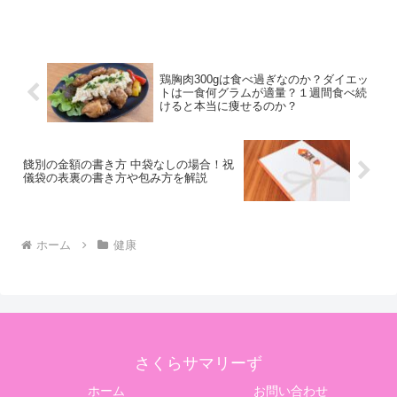
鶏胸肉300gは食べ過ぎなのか？ダイエッ
トは一食何グラムが適量？１週間食べ続
けると本当に痩せるのか？
餞別の金額の書き方 中袋なしの場合！祝
儀袋の表裏の書き方や包み方を解説
ホーム
健康
さくらサマリーず
ホーム
お問い合わせ