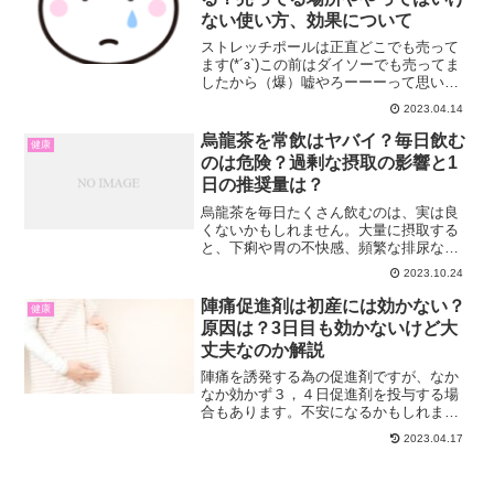
ない使い方、効果について
ストレッチポールは正直どこでも売って
ます(*´з`)この前はダイソーでも売ってま
したから（爆）嘘やろーーーって思いま
したが、マジに売ってましたよ。なの
2023.04.14
で、あなたも買い物ついでにお店のトレ
ーニングコーナーを探してみて下さい。
烏龍茶を常飲はヤバイ？毎日飲む
健康
たぶん売ってますか...
のは危険？過剰な摂取の影響と1
日の推奨量は？
烏龍茶を毎日たくさん飲むのは、実は良
くないかもしれません。大量に摂取する
と、下痢や胃の不快感、頻繁な排尿など
の不都合な副作用が現れる可能性がある
2023.10.24
のです。ですので、烏龍茶の摂取量は、1
日に2～3杯が適切とされています。烏龍
陣痛促進剤は初産には効かない？
健康
茶には、体重増加を防...
原因は？3日目も効かないけど大
丈夫なのか解説
陣痛を誘発する為の促進剤ですが、なか
なか効かず３，４日促進剤を投与する場
合もあります。不安になるかもしれませ
んが、決して長く投与するから良くな
2023.04.17
い！という事では無いので安心してくだ
さい！私も3回の出産経験を得て、一人一
人お産は違うことを実感し...